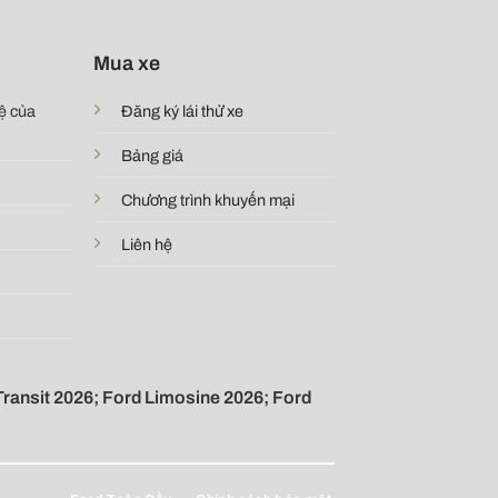
Mua xe
ệ của
Đăng ký lái thử xe
Bảng giá
Chương trình khuyến mại
Liên hệ
Transit 2026
; Ford Limosine 2026; Ford