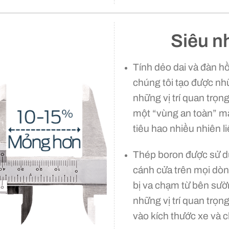
Siêu n
Tính dẻo dai và đàn hồ
chúng tôi tạo được nh
những vị trí quan trọng
một “vùng an toàn” mà
tiêu hao nhiều nhiên l
Thép boron được sử d
cánh cửa
trên mọi dòn
bị va chạm từ bên sườ
những vị trí quan trọn
vào kích thước xe và 