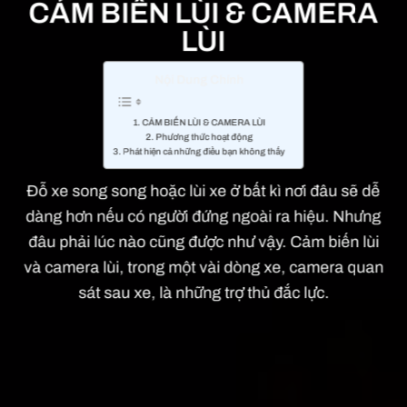
CẢM BIẾN LÙI & CAMERA
LÙI
Nội Dung Chính
CẢM BIẾN LÙI & CAMERA LÙI
Phương thức hoạt động
Phát hiện cả những điều bạn không thấy
Đỗ xe song song hoặc lùi xe ở bất kì nơi đâu sẽ dễ
dàng hơn nếu có người đứng ngoài ra hiệu. Nhưng
đâu phải lúc nào cũng được như vậy. Cảm biến lùi
và camera lùi, trong một vài dòng xe, camera quan
sát sau xe, là những trợ thủ đắc lực.